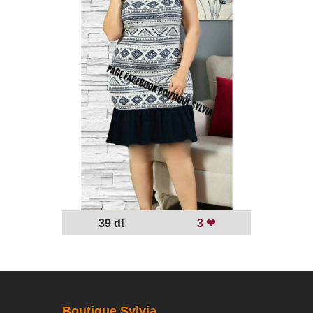
4
39 dt
3 ❤
Boutique Sylvia